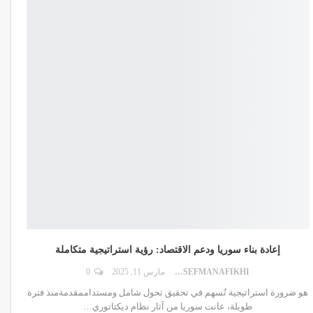
إعادة بناء سوريا ودعم الاقتصاد: رؤية استراتيجية متكاملة
DR.YOUSEFMANAFIKHI
مارس 11, 2025
0
هو ضرورة استراتيجية تُسهم في تحقيق تحول شامل ومستداممقدمةمنذ فترة
طويلة، عانت سوريا من آثار نظام ديكتاتوري
…