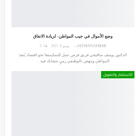
وضع الأموال في جيب المواطن- لزيادة الانفاق
DR.YOUSEFMANAFIKHI
يونيو 8, 2025
0
الدكتور يوسف منافيخي فريق فرص عمل للتمكينمعا نحو اقتصاد يُنقذ
المواطن وينهض بالوطنفي زمنٍ تتشابك فيه
…
الاستثمار والتمويل