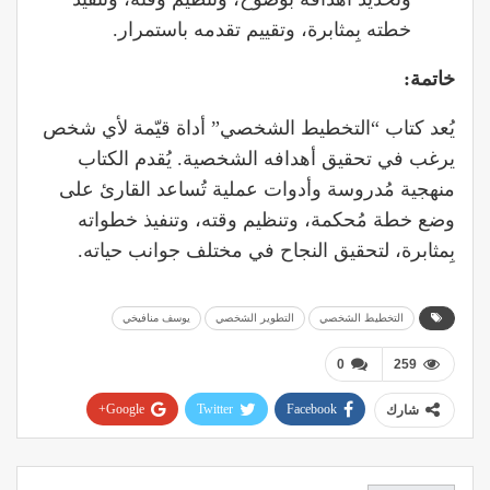
خطته بِمثابرة، وتقييم تقدمه باستمرار.
خاتمة
:
يُعد كتاب “التخطيط الشخصي” أداة قيّمة لأي شخص
يرغب في تحقيق أهدافه الشخصية. يُقدم الكتاب
منهجية مُدروسة وأدوات عملية تُساعد القارئ على
وضع خطة مُحكمة، وتنظيم وقته، وتنفيذ خطواته
بِمثابرة، لتحقيق النجاح في مختلف جوانب حياته.
التخطيط الشخصي
التطوير الشخصي
يوسف منافيخي
0
259
Google+
Twitter
Facebook
شارك
Pinterest
WhatsApp
ReddIt
البريد الإلكتروني