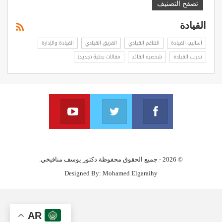
تصفح التصنيف
القيادة
أساليب القيادة
التناغم القيادي
الفريق القيادي
القيادة والإدارة
تدريب القيادة
شخصية القائد
مقالات بحثية (جديد)
YouTube
Twitter
Facebook
Join us on YouTube
Join us via twitter
Join us on facebook
© 2026 - جميع الحقوق محفوظة دكتور يوسف منافيخي.
Designed By:
Mohamed Elgaraihy
AR