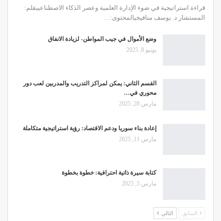
قراءة استراتيجية في ضوء الإدارة العلمية وعصر الذكاء الاصطناعيبقلم:
المستشار د. يوسف منافيخيالمحتوى:
…
وضع الأموال في جيب المواطن- لزيادة الانفاق
يونيو 8, 2025
القسم الثاني: يمكن لمراكز التدريب والمدربين لعب دور
محوري في…
مارس 28, 2025
إعادة بناء سوريا ودعم الاقتصاد: رؤية استراتيجية متكاملة
مارس 11, 2025
كتابة سيرة ذاتية احترافية: خطوة بخطوة
مارس 5, 2025
السابق
التالي