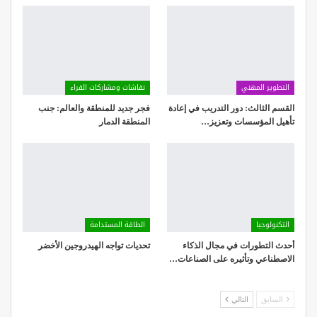
التطوير المهني
نقاشات ومشاركات القراء
القسم الثالث: دور التدريب في إعادة
فجر جديد للمنطقة والعالم: جنب
تأهيل المؤسسات وتعزيز…
المنطقة الدمار
التكنولوجيا
الطاقة المستدامة
أحدث التطورات في مجال الذكاء
تحديات تواجه الهيدروجين الأخضر
الاصطناعي وتأثيره على الصناعات…
السابق
التالي