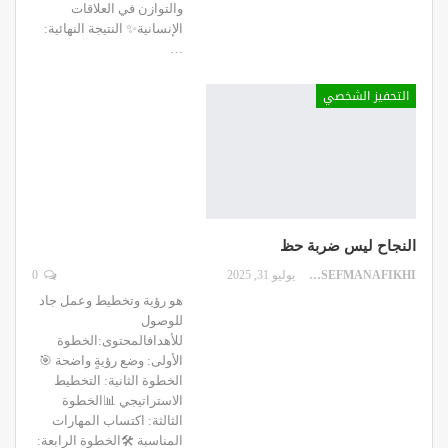
والتوازن في العلاقات
الإنسانية✨ النتيجة النهائية:
…
التحفيز الشخصي
النجاح ليس ضربة حظ
DR.YOUSEFMANAFIKHI
يوليو 31, 2025
0
هو رؤية وتخطيط وعمل جاد
للوصول
للأهدافالمحتوى:الخطوة
الأولى: وضع رؤيةٍ واضحة 🎯
الخطوة الثانية: التخطيط
الاستراتيجي 📊الخطوة
الثالثة: اكتساب المهارات
المناسبة 🛠الخطوة الرابعة: