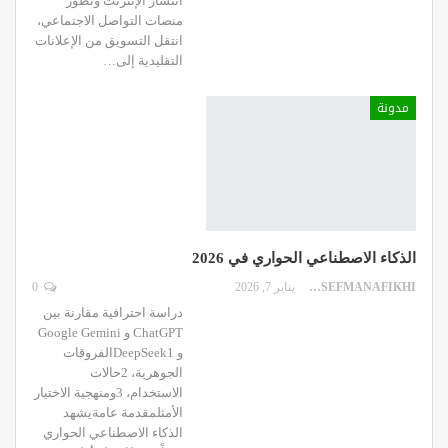
انتشار الإنترنت وتطور
منصات التواصل الاجتماعي،
انتقل التسويق من الإعلانات
التقليدية إلى
…
مدونة
الذكاء الاصطناعي الحواري في 2026
DR.YOUSEFMANAFIKHI
يناير 7, 2026
0
دراسة احترافية مقارنة بين
ChatGPT و Google Gemini
و DeepSeek1الفروقات
الجوهرية، 2حالات
الاستخدام، 3ومنهجية الاختيار
الأمثلمقدمة عامةيشهد
الذكاء الاصطناعي الحواري