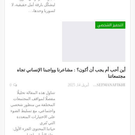
ليشكّل بارقة أمل حقيقية، لا
لسوريا وحدها،
…
التحفيز الشخصي
أين أحب أم يجب أن أكون؟ : مشاعرنا وواجبنا الإنساني تجاه
مجتمعاتنا
DR.YOUSEFMANAFIKHI
أبريل 14, 2025
0
تتناول هذه المقالة تحليلًا
مفصلًا لمواقف المجتمعات
المختلفة من منظور شخصي
واجتماعي، مع تسليط الضوء
على الاختيارات المتعددة
التي تُثري
حياتنا.المحتوى:الجزء الأول:
رحلة التأمل واختيار