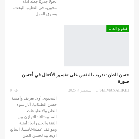
تحولًا جذريًا جعله أداة
محورية في التعليم، البحث،
وسوق العمل
…
تطوير الذات
حسن الظن: تدريب النفس على تفسير الأفعال في أحسن
صورة
DR.YOUSEFMANAFIKHI
سبتمبر 4, 2025
0
المحتوى:أولا: تعريف وأهمية
حسن الظنثانيا: آثار سوء
الظن والانطباعات
السلبيةثالثا: التوازن بين
الثقة والحذررابعا: أمثلة
ومواقف عمليةخامسا: النتائج
الإيجابية لحسن الظن