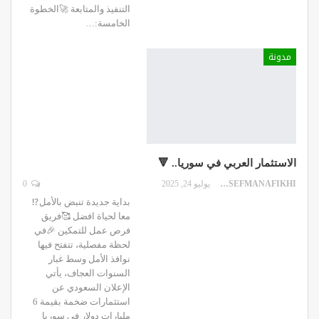
التنفيذ والمتابعة 🚀الخطوة
الخامسة:
…
مدونة
الاستثمار العربي في سوريا.. 🔻
DR.YOUSEFMANAFIKHI
يوليو 24, 2025
0
بداية جديدة تنبض بالأمل⁉
معا لحياة افضل 🥰فريق
فرص عمل للتمكين 🎉في
لحظة مفصلية، تتفتح فيها
نوافذ الأمل وسط غبار
السنوات العجاف، يأتي
الإعلان السعودي عن
استثمارات ضخمة بقيمة 6
مليارات دولار في سوريا