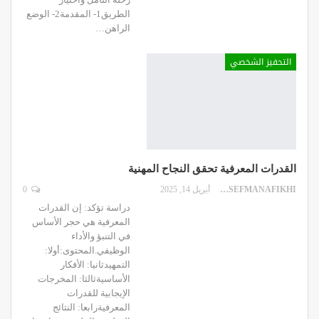
الطريق1- المقدمة2- الوضع
الراهن
…
التحفيز الشخصي
القدرات المعرفية تحقق النجاح المهنية
DR.YOUSEFMANAFIKHI
أبريل 14, 2025
0
دراسة تؤكد: إن القدرات
المعرفية هي حجر الأساس
في التنبؤ والأداء
الوظيفي.المحتوى:أولا:
التمهيدثانيا: الأفكار
الأساسيةثالثا: المخرجات
الإيجابية للقدرات
المعرفيةرابعا: النتائج