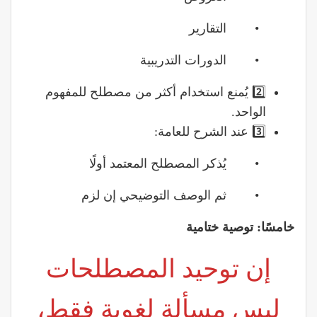
• التقارير
• الدورات التدريبية
2️⃣ يُمنع استخدام أكثر من مصطلح للمفهوم
الواحد.
3️⃣ عند الشرح للعامة:
• يُذكر المصطلح المعتمد أولًا
• ثم الوصف التوضيحي إن لزم
خامسًا: توصية ختامية
إن توحيد المصطلحات
ليس مسألة لغوية فقط،