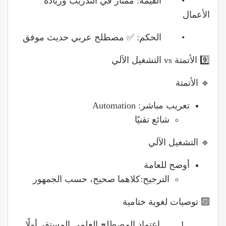
• القيمة: ممتاز في التدريب وريادة
الأعمال
• الحكم: ✅ مصطلح عربي حديث موفق
9️⃣ الأتمتة vs التشغيل الآلي
🔹 الأتمتة
تعريب مباشر: Automation
شائع تقنيًا
🔹 التشغيل الآلي
أوضح للعامة
الترجيح:كلاهما صحيح، حسب الجمهور
🔟 توصيات لغوية ختامية
1. اعتماد المصطلح العلمي المستقر أولًا