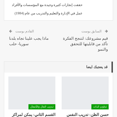
حققت إنجازات كثيرة وجيدة مع المؤسسات والأفراد
عمل في الإدارة والتعليم والتدريب من عام (1984)
السابق بوست
القادم بوست
قيم مشروعك: لتنجح الفكرة
ماذا يجب علينا تجاه بلدنا
تأكد من قابليتها للتحقق
سوريا- حلب
والنمو
قد يعجبك ايضا
تطوير الذات
تدريب المال والأعمال
حسن الظن: تدريب النفس
القسم الثاني: يمكن لمراكز