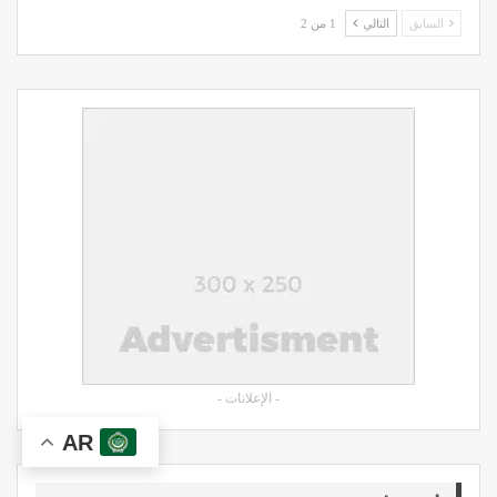
السابق
التالي
1 من 2
- الإعلانات -
AR