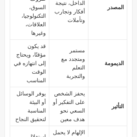
الداخل، نتيجة
المصدر
السوق،
أفكار وتجارب
التكنولوجيا،
وتأملات
العلاقات،
وغيرها
قد يكون
مستمر
مؤقتًا، ويحتاج
ومتجدد مع
الديمومة
إلى انتهازه في
التعلم
الوقت
والتجربة
المناسب
يحفز الشخص
يوفر الوسائل
على التفكير أو
أو البيئة
التأثير
السعي نحو
المناسبة
هدف معين
لتحقيق النجاح
الإلهام لا يحمل
استغلال