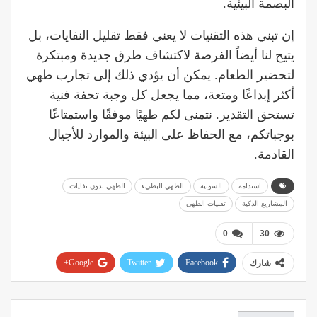
البصمة البيئية.
إن تبني هذه التقنيات لا يعني فقط تقليل النفايات، بل
يتيح لنا أيضاً الفرصة لاكتشاف طرق جديدة ومبتكرة
لتحضير الطعام. يمكن أن يؤدي ذلك إلى تجارب طهي
أكثر إبداعًا ومتعة، مما يجعل كل وجبة تحفة فنية
تستحق التقدير. نتمنى لكم طهيًا موفقًا واستمتاعًا
بوجباتكم، مع الحفاظ على البيئة والموارد للأجيال
القادمة.
استدامة
السوتيه
الطهي البطيء
الطهي بدون نفايات
المشاريع الذكية
تقنيات الطهي
0
30
Google+
Twitter
Facebook
شارك
Pinterest
WhatsApp
ReddIt
البريد الإلكتروني