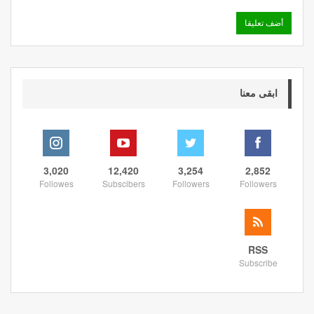
ابقى معنا
3,020
12,420
3,254
2,852
Followes
Subscibers
Followers
Followers
RSS
Subscribe