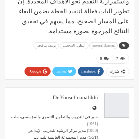
واستمرارية التقدم نحو الأهداف المحددة. إن
تطوير آليات فعالة لتنفيذ الخطة يضمن البقاء
على المسار الصحيح، مما يسهم في تحقيق
النتائج المرجوة بصورة مستدامة.
personal planning
التطوير الشخصي
يوسف منافيخي
0
7
Google+
Twitter
Facebook
شارك
Pinterest
WhatsApp
ReddIt
البريد الإلكتروني
Dr.yousefmanafikhi
خبير في التدريب والتطوير التنموي والمؤسسي، حلب
(1961)
(1999) مدير مركز الرشيد للتدريب الإبداعي
(GGT) مدير المجموعة العالمية للتدريب