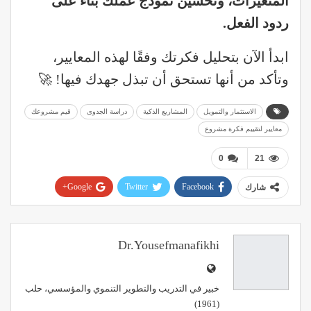
المتغيرات، وتحسين نموذج عملك بناءً على
ردود الفعل
.
ابدأ الآن بتحليل فكرتك وفقًا لهذه المعايير،
وتأكد من أنها تستحق أن تبذل جهدك فيها! 🚀
الاستثمار والتمويل
المشاريع الذكية
دراسة الجدوى
قيم مشروعك
معايير لتقييم فكرة مشروع
0
21
Google+
Twitter
Facebook
شارك
Pinterest
WhatsApp
ReddIt
البريد الإلكتروني
Dr.yousefmanafikhi
خبير في التدريب والتطوير التنموي والمؤسسي، حلب
(1961)