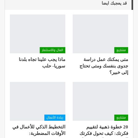
قد يعجبك ايضا
مشاريع
المال والاستثمار
متى يمكنك عمل دراسة
ماذا يجب علينا تجاه بلدنا
جدوى بنفسك ومتى تحتاج
سوريا- حلب
إلى خبير؟
مشاريع
ريادة الأعمال
20 خطوة ذهبية لتقييم
التخطيط الذكي للأعمال في
فكرتك: كيف تحول فكرتك
الأوقات المضطربة: