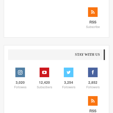
RSS
Subscribe
STAY WITH US
3,020
12,420
3,254
2,852
Followes
Subscibers
Followers
Followers
RSS