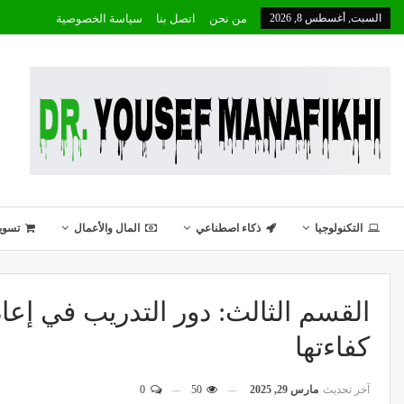
السبت, أغسطس 8, 2026
من نحن
اتصل بنا
سياسة الخصوصية
التكنولوجيا
ذكاء اصطناعي
المال والأعمال
تسوي
القسم الثالث: دور التدريب في إع
كفاءتها
آخر تحديث
مارس 29, 2025
50
0